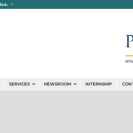
ico.
>
na organización oficial del
Los sitios web seguros .
se conectó de forma segura 
GOV
SERVICES
NEWSROOM
INTERNSHIP
CON