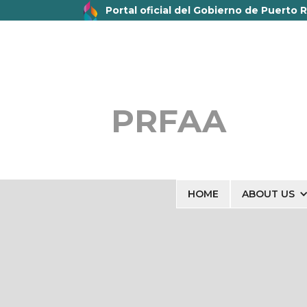
Portal oficial del Gobierno de Puerto R
Un sitio web oficial .pr.gov
pertenece a u
Gobierno de Puerto Rico.
PRFAA
HOME
ABOUT US