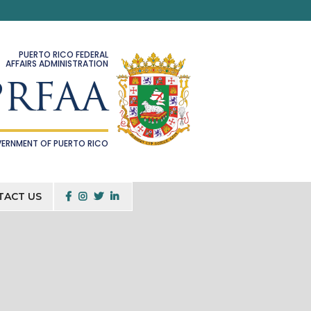
pr.gov usan HTTPS,
lo que significa que usted
a un sitio web.
PUERTO RICO FEDERAL
AFFAIRS ADMINISTRATION
PRFAA
ERNMENT OF PUERTO RICO
TACT US
   