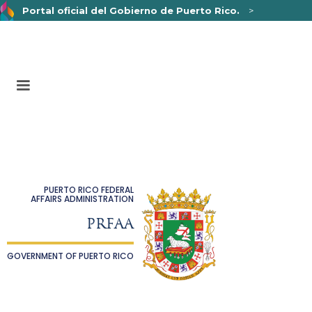
Portal oficial del Gobierno de Puerto Rico.
>
Un sitio web oficial .pr.gov
pertenece a una organización
oficial del Gobierno de Puerto Rico.
Los sitios web seguros .pr.gov usan HTTPS,
lo que
significa que usted se conectó de forma segura a un sitio
web.
PUERTO RICO FEDERAL
AFFAIRS ADMINISTRATION
PRFAA
GOVERNMENT OF PUERTO RICO